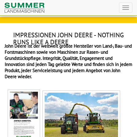
Toggl
navig
IMPRESSIONEN JOHN DEERE - NOTHING
RUNS LIKE A DEERE
John Deere ist der weltweit größte Hersteller von Land-, Bau- und
Forstmaschinen sowie von Maschinen zur Rasen- und
Grundstückspflege. Integrität, Qualität, Engagement und
Innovation sind jeden Tag gelebte Werte und finden sich in jedem
Produkt, jeder Serviceleistung und jedem Angebot von John
Deere wieder.