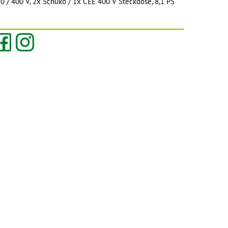
0 / 400 V, 2x Schuko / 1x CEE 400 V Steckdose, 8,1 PS