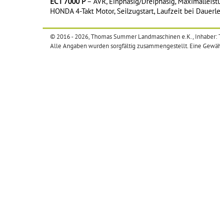
ECT 7000 P
– AVR, Einphasig/Dreiphasig, Maximalleist
HONDA 4-Takt Motor, Seilzugstart, Laufzeit bei Dauerle
© 2016 - 2026, Thomas Summer Landmaschinen e.K., Inhaber
Alle Angaben wurden sorgfältig zusammengestellt. Eine Gewäh