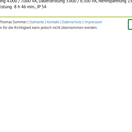
ung 4.000 / 7.000 VA, Dauerleistung 3.600 / 6.500 VA, Nennspannung 23
istung 8 h 46 min., IP 54
: Thomas Summer |
Startseite
|
Kontakt
|
Datenschutz
|
Impressum
r für die Richtigkeit kann jedoch nicht übernommen werden.